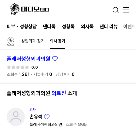
피부・성형상담
댄디톡
성형톡
의사톡
댄디 리뷰
이벤
성형외과 찾기
의사 찾기
플레저성형외과의원
0.0
조회수
1,291
시술후기
0
상담후기
0
플레저성형외과의원
의료진
소개
의사
손유석
플레저성형외과의원
조회수
865