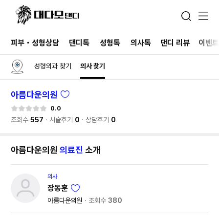
피부・성형상담
댄디톡
성형톡
의사톡
댄디 리뷰
이벤
성형외과 찾기
의사 찾기
아름다운의원
0.0
조회수
557
시술후기
0
상담후기
0
아름다운의원
의료진
소개
의사
장동훈
아름다운의원
조회수
380