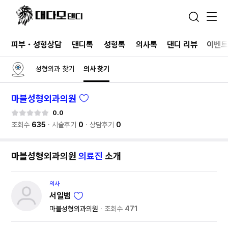
피부・성형상담
댄디톡
성형톡
의사톡
댄디 리뷰
이벤
성형외과 찾기
의사 찾기
마블성형외과의원
0.0
조회수
635
시술후기
0
상담후기
0
마블성형외과의원
의료진
소개
의사
서일범
마블성형외과의원
조회수
471