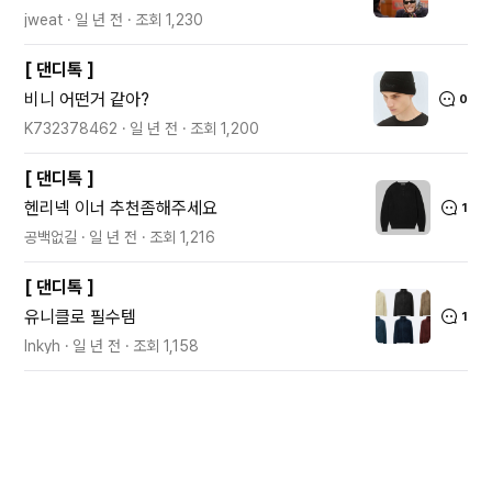
jweat
일 년 전
조회
1,230
[
댄디톡
]
비니 어떤거 같아?
0
K732378462
일 년 전
조회
1,200
[
댄디톡
]
헨리넥 이너 추천좀해주세요
1
공백없길
일 년 전
조회
1,216
[
댄디톡
]
유니클로 필수템
1
lnkyh
일 년 전
조회
1,158