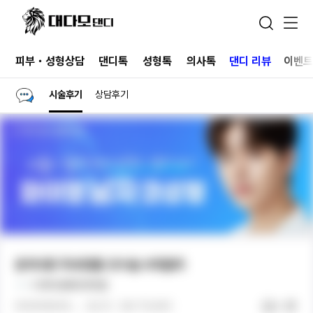
피부・성형상담
댄디톡
성형톡
의사톡
댄디 리뷰
이벤
시술후기
상담후기
윤곽3종 무보형물 코수술 4개월차
디에이성형외과의원
2년 전
조회
76,863
K3095860948596070406
1