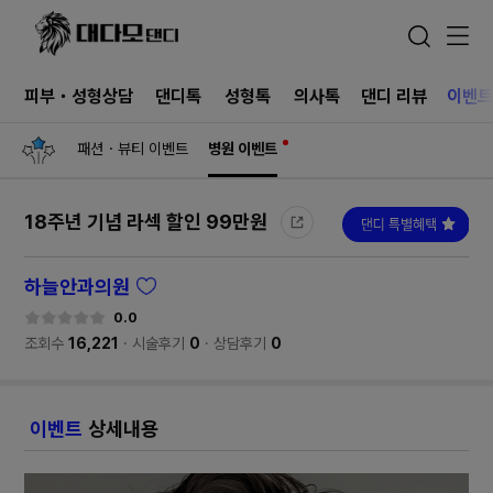
피부・성형상담
댄디톡
성형톡
의사톡
댄디 리뷰
이벤
패션・뷰티 이벤트
병원 이벤트
18주년 기념 라섹 할인
99만원
하늘안과의원
0.0
조회수
16,221
시술후기
0
상담후기
0
이벤트
상세내용