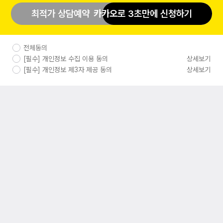
최적가 상담예약
카카오
로 3초만에 신청하기
전체동의
[필수] 개인정보 수집 이용 동의
상세보기
[필수] 개인정보 제3자 제공 동의
상세보기
·
·
·
PC버전
로그인
개인정보 처리방침
이용약관
대다모댄디
남자들의 스타일 완성 커뮤니티
광고 및 제휴
ddmdandyhelp@gmail.com
ⓒ DaedamoDandy Corp. All rights reserved.