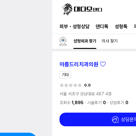
피부・성형상담
댄디톡
성형톡
성형외과 찾기
의사 찾기
아름드리치과의원
기타
0.0
서울 서초구 강남대로 487
4층
조회수
1,895
시술후기
0
상담후기
0
상담문