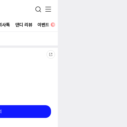
의사톡
댄디 리뷰
이벤트
병원 찾기
N
의