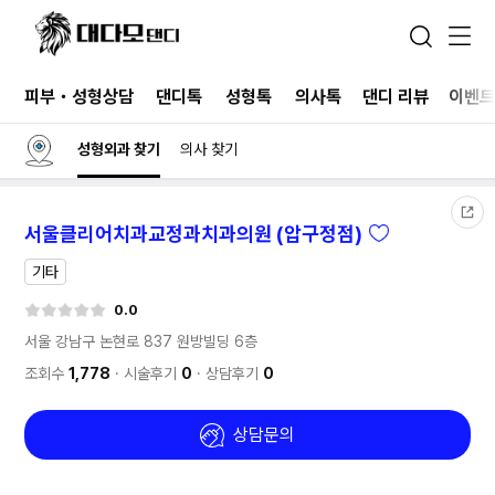
피부・성형상담
댄디톡
성형톡
의사톡
댄디 리뷰
이벤
성형외과 찾기
의사 찾기
서울클리어치과교정과치과의원 (압구정점)
기타
0.0
서울 강남구 논현로 837
원방빌딩 6층
조회수
1,778
시술후기
0
상담후기
0
상담문의