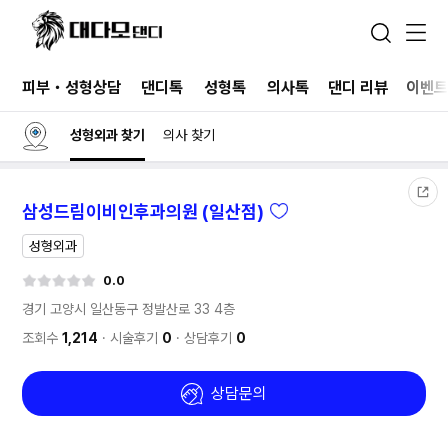
피부・성형상담
댄디톡
성형톡
의사톡
댄디 리뷰
이벤
성형외과 찾기
의사 찾기
삼성드림이비인후과의원 (일산점)
성형외과
0.0
경기 고양시 일산동구 정발산로 33
4층
조회수
1,214
시술후기
0
상담후기
0
상담문의