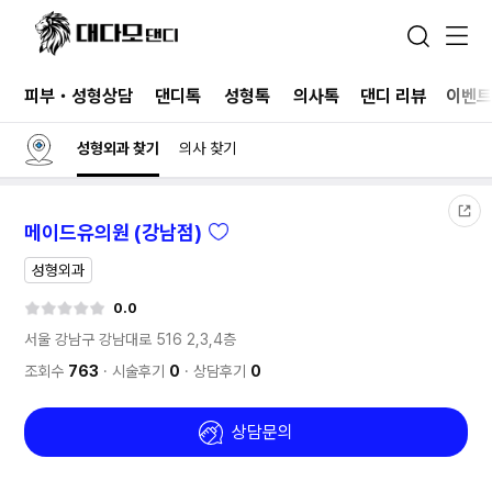
피부・성형상담
댄디톡
성형톡
의사톡
댄디 리뷰
이벤
성형외과 찾기
의사 찾기
메이드유의원 (강남점)
성형외과
0.0
서울 강남구 강남대로 516
2,3,4층
조회수
763
시술후기
0
상담후기
0
상담문의