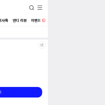
의사톡
댄디 리뷰
이벤트
병원 찾기
N
의