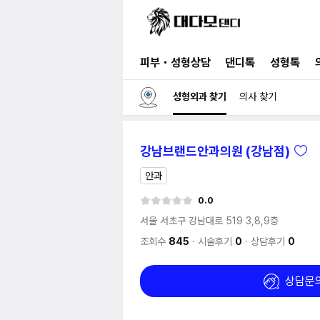
피부・성형상담
댄디톡
성형톡
성형외과 찾기
의사 찾기
강남브랜드안과의원 (강남점)
안과
0.0
서울 서초구 강남대로 519
3,8,9층
조회수
845
시술후기
0
상담후기
0
상담문