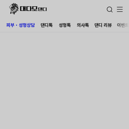
피부・성형상담
댄디톡
성형톡
의사톡
댄디 리뷰
이벤