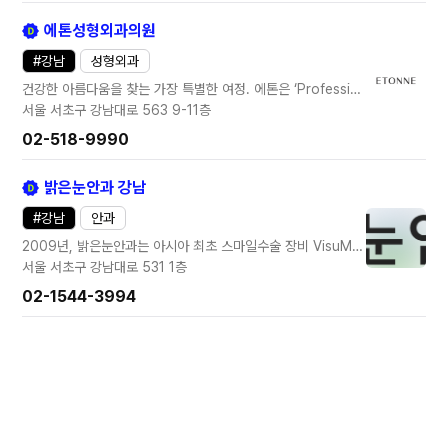
에톤성형외과의원
#
강남
성형외과
건강한 아름다움을 찾는 가장 특별한 여정. 에톤은 ‘Professional Client Relationship’이라는 진료 철학으로, 환자의 신체적 컨디션 및 사회적 상황을 면밀하게 분석·계획하여 수술을 디자인하고 실행합니다. 유행처럼 휩쓰는 몰개성적 ‘예쁨’이 아닌, 고객의 진정한 아름다움을 찾으려 합니다. 환자의 선택에 마땅히 따라올 최선의 결과를 위해 노력합니다.
서울 서초구 강남대로 563
9-11층
02-518-9990
밝은눈안과 강남
#
강남
안과
2009년, 밝은눈안과는 아시아 최초 스마일수술 장비 VisuMax 도입을 시작으로 단독 스마일 15만 건을 달성하며 스마일의 시작과 완성을 함께 이끌어왔습니다.
서울 서초구 강남대로 531
1층
02-1544-3994