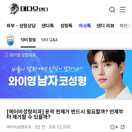
피부・성형상담
댄디톡
성형톡
의사톡
댄디 리뷰
이벤
닥터 컬럼
닥터 Q&A
[에이비성형외과] 윤곽 핀제거 반드시 필요할까? 언제부
터 제거할 수 있을까?
에이비성형외과
2년 전
조회
72,006
0