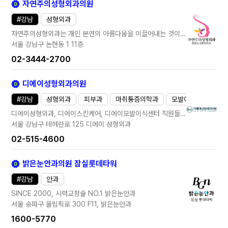
자연주의성형외과의원
#
강남
성형외과
자연주의성형외과는 개인 본연의 아름다움을 이끌어내는 것이 아름다움이라 생각합니다. 자연주의성형외과는 진료원칙을 준수하며 고객만족을 위해 모든 의료진이 최선을 다합니다. - 각 수술 과목별 전담의 진료 - 정직한 상담과 고객 맞춤형 수술 계획 - 안전 최우선, 수술 시스템 구축
서울 강남구 논현동 1
11층
02-3444-2700
디에이성형외과의원
#
강남
성형외과
피부과
마취통증의학과
모발이식
기타
디에이성형외과, 디에이스킨케어, 디에이모발이식센터 직원들은 항상 올바르고 정직한 마음으로 오직 환자를 위한, 환자 중심의 진료를 위해 최선의 노력을 다하겠습니다.
서울 강남구 테헤란로 125
디에이 성형외과
02-515-4600
밝은눈안과의원 잠실롯데타워
#
강남
안과
SINCE 2000, 시력교정술 NO.1 밝은눈안과
서울 송파구 올림픽로 300
F11, 밝은눈안과
1600-5770