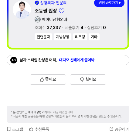
성형외과 전문의
병원 바로가기
조동필
원장
에이비성형외과
조회수
37,337
시술후기
4
상담후기
0
안면윤곽
지방성형
리프팅
기타
남자 스타일 완성은 머리,
대다모 선배에게 물어봐!
좋아요
싫어요
본 콘텐츠는
에이비성형외과
에서 제공 하였습니다.
시술에 대한 궁금증은 해당 병원과 의료진에 문의 하시면 자세한 상담을 받으실 수 있습니다.
스크랩
추천목록
공유하기