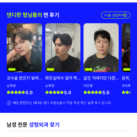
댄디한 형님들의
찐 후기
코수술 받은지 벌써
화장실에서 셀카 찍
같은 자세지만 다른
윤곽,눈
오개월;;ㄷㄷ
어봤어요 남자 코수
얼굴ㅋㅋ
술 남자 
소희댱
소희댱
이으덪
크리쑤
술 후기ㅋㅋ
려요
5.0
5.0
5.0
해당 콘텐츠는 대다모 댄디 회원님들이 직접 작성 하신 실제 후기 입니다.
남성 전문
성형외과 찾기