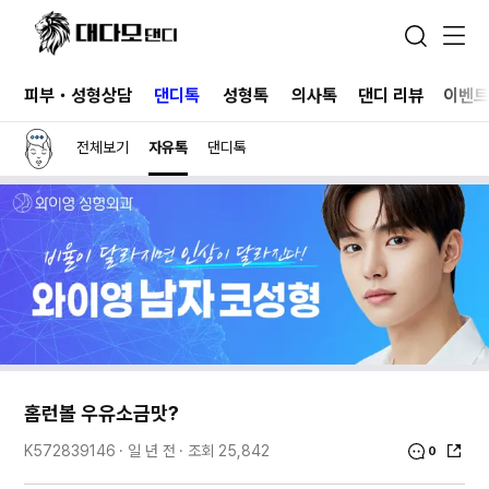
피부・성형상담
댄디톡
성형톡
의사톡
댄디 리뷰
이벤
전체보기
자유톡
댄디톡
홈런볼 우유소금맛?
일 년 전
조회
25,842
K572839146
0