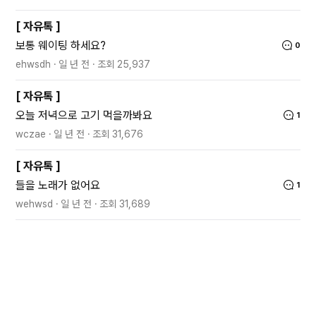
[
자유톡
]
보통 웨이팅 하세요?
0
ehwsdh
일 년 전
조회
25,937
[
자유톡
]
오늘 저녁으로 고기 먹을까봐요
1
wczae
일 년 전
조회
31,676
[
자유톡
]
들을 노래가 없어요
1
wehwsd
일 년 전
조회
31,689