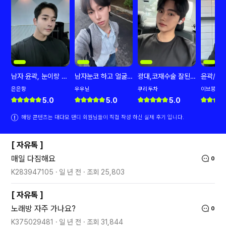
남자 윤곽, 눈이랑 코
남자눈코 하고 얼굴
광대,코재수술 잘된
윤곽/눈
는 재수술 후기 드려
밸런스가 좋아졌어요
거 같아 너무 좋습니
팅 후기
은은항
우우닏
쿠리두차
이브븡
드립니다.
다
5.0
5.0
5.0
해당 콘텐츠는 대다모 댄디 회원님들이 직접 작성 하신 실제 후기 입니다.
[
자유톡
]
매일 다짐해요
0
K283947105
일 년 전
조회
25,803
[
자유톡
]
노래방 자주 가나요?
0
K375029481
일 년 전
조회
31,844