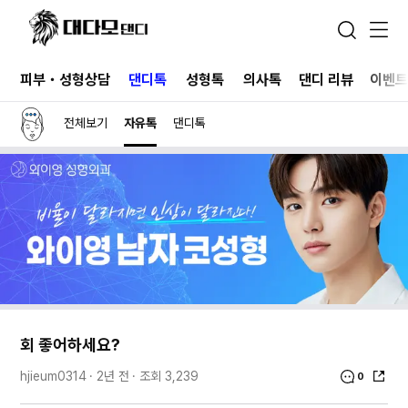
피부・성형상담
댄디톡
성형톡
의사톡
댄디 리뷰
이벤
전체보기
자유톡
댄디톡
회 좋어하세요?
2년 전
조회
3,239
hjieum0314
0