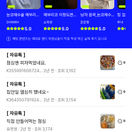
눈코재수술 메부리코
메부리코 이정도면
남자 윤곽,눈코재수
힘 없어
사라짐ㅋㅋ
성공한거 같나요?
술 많이 young해짐
에서 부
DHNWH
소희댱
은은항
무냐
으로
5.0
5.0
5.0
해당 콘텐츠는 대다모 댄디 회원님들이 직접 작성 하신 실제 후기 입니다.
[
자유톡
]
점심엔 피자먹었네요.
0
K35599160672406180845
2년 전
조회
3,162
[
자유톡
]
집안일 열심히 했네요~
0
K36435079192407301248
2년 전
조회
3,154
[
자유톡
]
직접 만들어먹는 점심
0
유쪼영
2년 전
조회
3,174