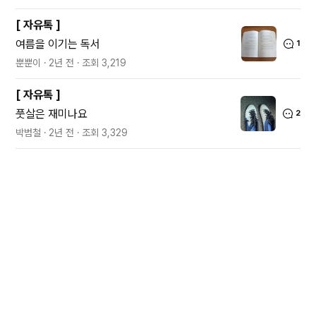
[
자유톡
]
여름을 이기는 독서
1
뿐뿐이
2년 전
조회
3,219
[
자유톡
]
풋살은 재미나요
2
박범철
2년 전
조회
3,329