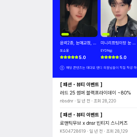
윤곽2종, 눈매교정, 코
미니리프팅이랑 눈 한
수술 반년차 후기입니
지 1개월 하고 2주차
쏘소웅
EYDNgj
다
깔끔해진 얼굴
5.0
5.0
해당 콘텐츠는 대다모 댄디 회원님들이 직접 작성 하
[
패션・뷰티 이벤트
]
러드 25 썸머 블랙프라이데이 ~80%
nbsdnr
일 년 전
조회
28,220
[
패션・뷰티 이벤트
]
로맨틱무브 x dnsr 빈티지 스니커즈
K504728619
일 년 전
조회
28,129