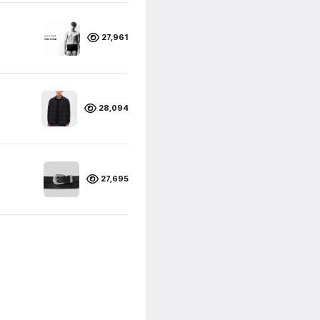
27,961
28,094
27,695