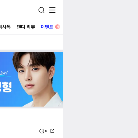
의사톡
댄디 리뷰
이벤트
병원 찾기
N
0