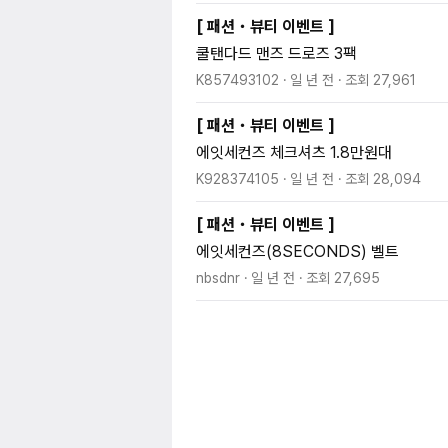
[
패션・뷰티 이벤트
]
쿨탠다드 맨즈 드로즈 3팩
K857493102
일 년 전
조회
27,961
[
패션・뷰티 이벤트
]
에잇세컨즈 체크셔츠 1.8만원대
K928374105
일 년 전
조회
28,094
[
패션・뷰티 이벤트
]
에잇세컨즈(8SECONDS) 벨트
nbsdnr
일 년 전
조회
27,695