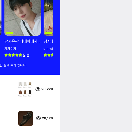
남자윤곽 디에이에서
남자 눈수술 후기 낋여
눈코재수술 메부리코
남자눈
잘됐어요
왔습니다.
사라짐ㅋㅋ
라졌
가가이기
ennwjhh
DHNWH
우우닏
5.0
5.0
5.0
신 실제 후기 입니다.
28,220
28,129