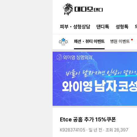
피부・성형상담
댄디톡
성형톡
패션・뷰티 이벤트
병원 이벤트
Etce 공홈 추가 15%쿠폰
일 년 전
조회
28,397
K928374105