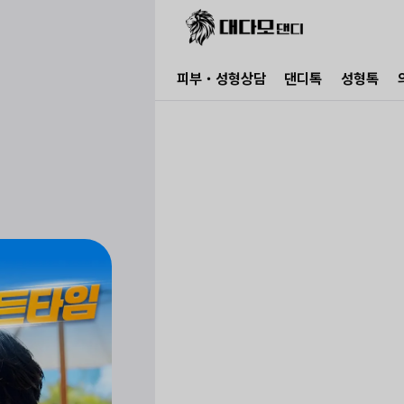
피부・성형상담
댄디톡
성형톡